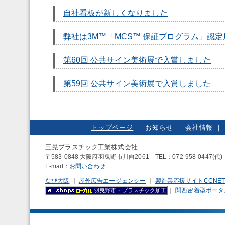
自社看板が新しくなりました
弊社は3M™「MCS™ 保証プログラム」認
第60回 公共サイン美術展で入賞しました
第59回 公共サイン美術展で入賞しました
｜
トップページ
｜
お知らせ
｜
会社情報
三晃プラスチック工業株式会社
〒583-0848 大阪府羽曳野市川向2061 TEL：072-958-0447(代) 
E-mail：
お問い合わせ
なび大阪
｜
屋外広告エージェンシー
｜
製造業応援サイトCCNE
｜
関西密着型ポータ
羽曳野市・プラスチック加工